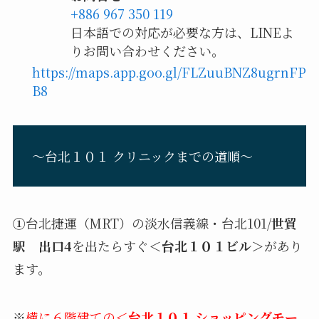
+886 967 350 119
日本語での対応が必要な方は、LINEよ
りお問い合わせください。
https://maps.app.goo.gl/FLZuuBNZ8ugrnFP
B8
〜台北１０１ クリニックまでの道順〜
①
台北捷運（MRT）の淡水信義線・台北101/
世貿
駅 出口4
を出たらすぐ
＜台北１０１ビル＞
があり
ます。
※
横に６階建ての
＜台北１０１ ショッピングモー