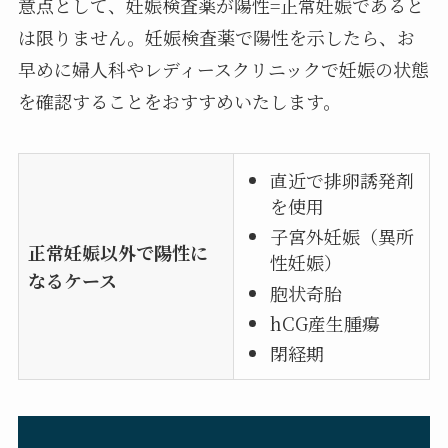
意点として、妊娠検査薬が
陽性=正常妊娠であると
は限りません
。妊娠検査薬で陽性を示したら、お
早めに婦人科やレディースクリニックで
妊娠の状態
を確認
することをおすすめいたします。
直近で排卵誘発剤
を使用
子宮外妊娠（異所
正常妊娠以外で陽性に
性妊娠）
なるケース
胞状奇胎
hCG産生腫瘍
閉経期