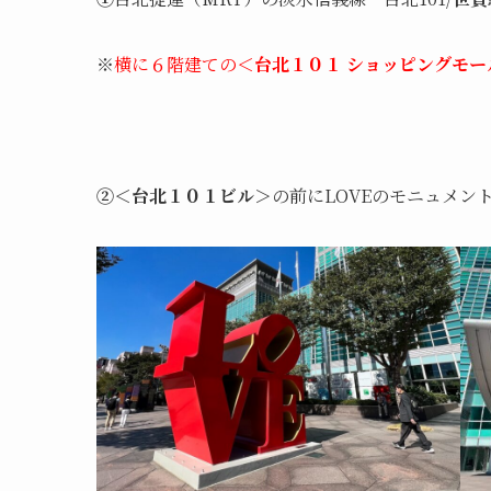
※
横に６階建ての
＜台北１０１ ショッピングモー
②
＜台北１０１ビル＞
の前にLOVEのモニュメ