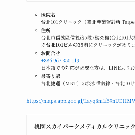
医院名
台北101クリニック（臺北產業醫診所 Taipei Sky
住所
台北市信義區信義路5段7號35樓(台北101大
※
台北101ビルの35階
にクリニックがあり
お問合せ
+886 967 350 119
日本語での対応が必要な方は、LINEより
最寄り駅
台北捷運（MRT）の淡水信義線・台北101/
https://maps.app.goo.gl/Layq8m1f59nUDHM
桃園スカイパークメディカルクリニッ