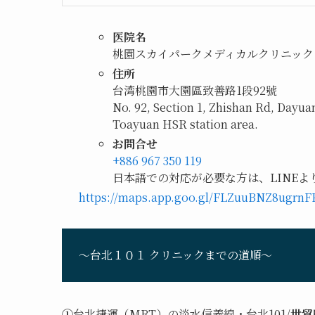
医院名
桃園スカイパークメディカルクリニック（青埔謝謝診
住所
台湾桃園市大園區致善路1段92號
No. 92, Section 1, Zhishan Rd, Dayuan
Toayuan HSR station area.
お問合せ
+886 967 350 119
日本語での対応が必要な方は、LINE
https://maps.app.goo.gl/FLZuuBNZ8ugrnF
〜台北１０１ クリニックまでの道順〜
①
台北捷運（MRT）の淡水信義線・台北101/
世貿