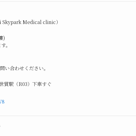
park Medical clinic）
樓)
ます。
お問い合わせください。
世貿駅（R03）下車すぐ
W8
ク