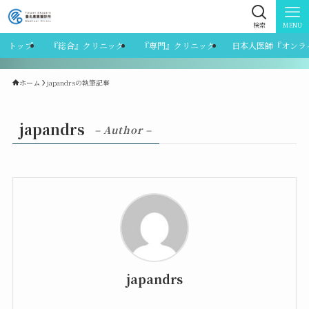
検索
MENU
トップ
『総合』クリニック
『専門』クリニック
日本人医師『オンラ
ホーム
japandrsの執筆記事
japandrs
– Author –
japandrs